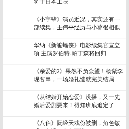
将于日本上映
《小字辈》演员近况，其实还有一
部续集，王伟平经历与小葛很相似
华纳《新蝙蝠侠》电影续集官宣立
项 主演罗伯特-帕丁森将回归
《亲爱的2》果然不负众望！杨紫李
现客串，一场婚礼造就完美结局
《从结婚开始恋爱》没播，又一先
婚后爱剧要来！得知班底追定了
《八佰》阮经天戏份被删，角色敏