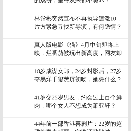
的戏份，星爷从来都不喊咔！
林诣彬突然宣布不再执导速激10，
片方紧急寻找新导演，有何隐情？
真人版电影《猫》4月中旬即将上
映，烂番茄被玩出新高度，网友却
这般反应
18岁成谋女郎，24岁封影后，27岁
夺易烊千玺荧屏初吻，她凭什么？
41岁交25岁男友，约会过上百个鲜
肉，哪个女人不想成为萧亚轩？
44年前一部香港喜剧片：22岁的赵