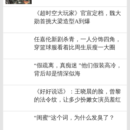
故事
《超时空大玩家》官宣定档，魏大
勋首挑大梁造型A到爆
任嘉伦新剧杀青，一人分饰四角，
穿篮球服看着比周生辰瘦一大圈
“假疏离，真痴迷 ”他们假装高冷，
背后却是情深似海
《好好说话》：王晓晨的脸，曾黎
的法令纹，让多少扮嫩女演员羞红
脸
“闺蜜”这个词，为什么发臭了？