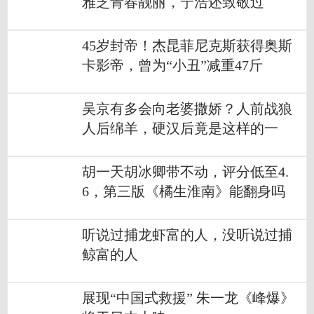
雅芝青春靓丽，宁浩还致敬过
45岁封帝！杰昆菲尼克斯获得奥斯
卡影帝，曾为“小丑”减重47斤
吴京有多会向老婆撒娇？人前战狼
人后绵羊，硬汉后竟是这样的一
面？？
胡一天胡冰卿带不动，评分低至4.
6，第三版《橘生淮南》能翻身吗
听说过捕龙虾富的人，没听说过捕
鲸富的人
展现“中国式救援” 朱一龙《峰爆》