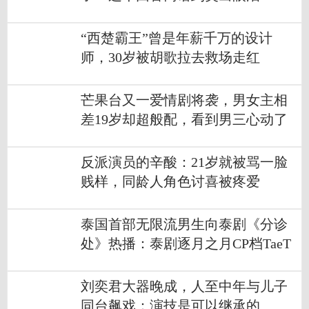
“西楚霸王”曾是年薪千万的设计
师，30岁被胡歌拉去救场走红
芒果台又一爱情剧将袭，男女主相
差19岁却超般配，看到男三心动了
反派演员的辛酸：21岁就被骂一脸
贱样，同龄人角色讨喜被疼爱
泰国首部无限流男生向泰剧《分诊
处》热播：泰剧逐月之月CP档TaeT
ee二搭
刘奕君大器晚成，人至中年与儿子
同台飙戏：演技是可以继承的