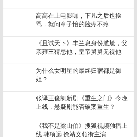
高高在上电影咖，下凡之后也挨
骂，就问章子怡的脸疼不疼
《且试天下》丰兰息身份尴尬，父
亲雍王猜忌他，皇帝舅舅无视他
为什么女明星的最终归宿都是御
姐？
张译王俊凯新剧《重生之门》今晚
上线，悬疑剧能否破案重生？
《我不是梁山伯》搜狐视频独播上
线 韩项远 徐靖文领衔主演