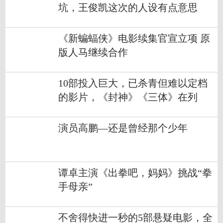
坑，王俊凯这次的人设有点意思
《新蝙蝠侠》电影续集官宣立项 原
版人马继续合作
10部投入巨大，已杀青但难以定档
的影片，《封神》《三体》在列
演员高鹏—还是曾经那个少年
谭卓主演《出拳吧，妈妈》挑战“拳
手母亲”
不舍得快进一秒的5部悬疑电影，全