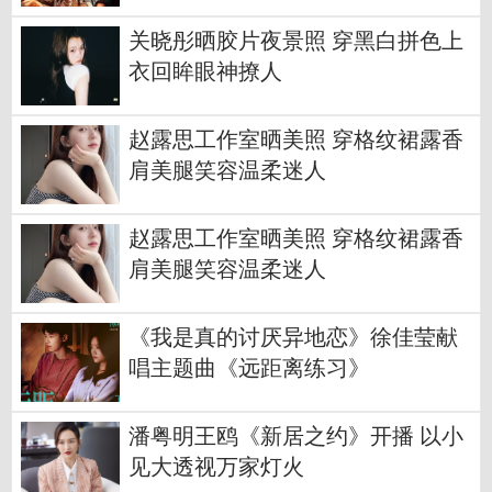
关晓彤晒胶片夜景照 穿黑白拼色上
衣回眸眼神撩人
赵露思工作室晒美照 穿格纹裙露香
肩美腿笑容温柔迷人
赵露思工作室晒美照 穿格纹裙露香
肩美腿笑容温柔迷人
《我是真的讨厌异地恋》徐佳莹献
唱主题曲《远距离练习》
潘粤明王鸥《新居之约》开播 以小
见大透视万家灯火