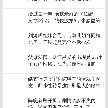
给过去一年“演技最好的10位配
角”排个名，隋俊波第6，张嘉益第
2？？
刘涛晒姐妹合照，与颖儿胡可同框
比美，气质超然完全不像42岁
父母爱情：从江昌义的出现足见5个
子女的性格，江为民最没心没肺
皓衣行陈飞宇和陈瑶有感情戏？网
友：师昧性转是这部剧最大的败笔
陈晓新剧开播，剧情幽默不失内
涵，湖南卫视又拿到“王炸”了