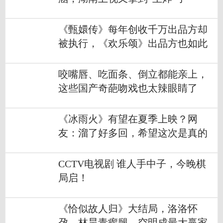
《甄嬛传》每年创收千万出品方却
被执行，《欢乐颂》出品方也如此
咬嘴唇、吃面条、倒立都能亲上，
这些国产奇葩吻戏也太辣眼睛了
吧？？
《冰雨火》有望在夏季上映？网
友：溜了好多回，希望这次是真的
CCTV电视剧 谁人手中子，今晚棋
局启！
《恰似故人归》大结局，洛洛怀
孕，林昊青瘸腿，空明成最大赢家