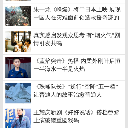
朱一龙《峰爆》将于日本上映 展现
中国人在灾难面前创造救援奇迹的
故事
真实感启发观众思考 有“烟火气”剧
情引发共鸣
《蓝焰突击》热播 内柔外刚叶启恒
一半海水一半是火焰
《珠峰队长》“逆行”空降“五一档”
让普通人的故事治愈普通人
王耀庆新剧《好好说话》搭档曾黎
上演破镜重圆戏码