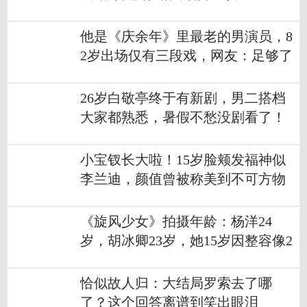
他是《庆余年》里最老的男演员，8
2岁出场仅有三段戏，网友：足够了
26岁白敬亭终于有新剧，男二搭档
大家都熟悉，暑假不愁没剧看了！
小宝钗长大啦！15岁脸颊发福神似
李兰迪，颜值曾被称美到不可方物
《旋风少女》拍摄年龄：杨洋24
岁，胡冰卿23岁，她15岁因整容像2
5岁
恰似故人归：大结局罗索去了哪
了？这个回答离谱到笑出眼泪