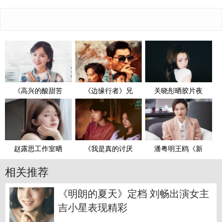
《高兴的酸甜苦
《边缘行者》兄
关晓彤晒胶片夜
赵露思工作室晒
《我是真的讨厌
潘粤明王鸥《新
相关推荐
《明朗的夏天》定档 刘畅出演女主
吉小星表现精彩